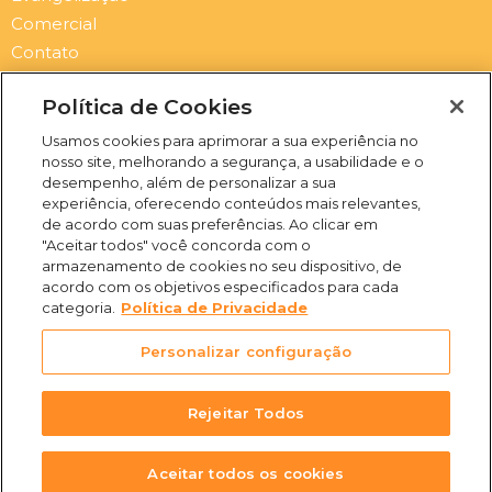
Comercial
Contato
Newsletter
Política de Cookies
Submit
Email
Usamos cookies para aprimorar a sua experiência no
nosso site, melhorando a segurança, a usabilidade e o
I
F
Y
S
desempenho, além de personalizar a sua
n
a
o
p
experiência, oferecendo conteúdos mais relevantes,
s
c
u
o
de acordo com suas preferências. Ao clicar em
t
e
t
t
"Aceitar todos" você concorda com o
a
b
u
i
(31) 3469-2500
armazenamento de cookies no seu dispositivo, de
g
o
b
f
acordo com os objetivos especificados para cada
Rua Campo Verde, 103 -
r
o
e
y
categoria.
Política de Privacidade
Juliana, Belo Horizonte -
a
k
m
-
MG, 31744-513
Personalizar configuração
f
Rejeitar Todos
Todos os Direitos Reservados
2026
Aceitar todos os cookies
Rádio América