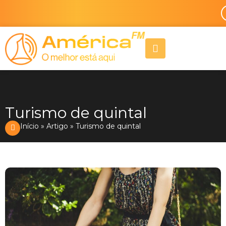
Ir
para
o
A
conteúdo
l
i
g
n
-
r
Turismo de quintal
i
g
Início
»
Artigo
»
Turismo de quintal
h
t