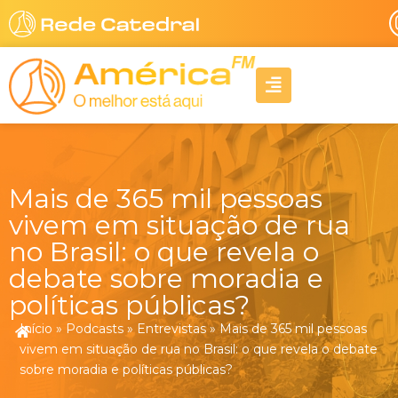
Ir
para
o
A
conteúdo
l
i
g
n
-
r
Mais de 365 mil pessoas
i
g
vivem em situação de rua
h
no Brasil: o que revela o
t
debate sobre moradia e
políticas públicas?
Início
»
Podcasts
»
Entrevistas
»
Mais de 365 mil pessoas
vivem em situação de rua no Brasil: o que revela o debate
sobre moradia e políticas públicas?