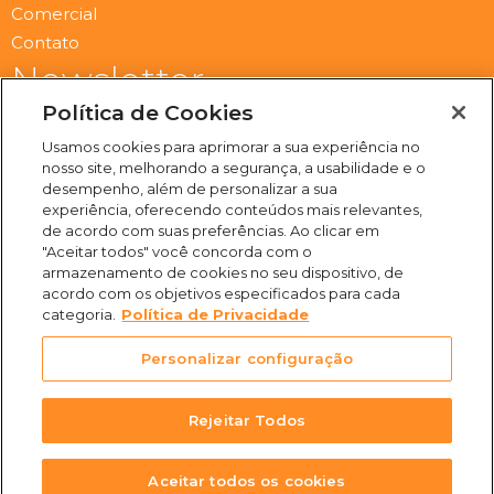
Comercial
Contato
Newsletter
Submit
Política de Cookies
Email
Usamos cookies para aprimorar a sua experiência no
I
F
Y
S
nosso site, melhorando a segurança, a usabilidade e o
n
a
o
p
desempenho, além de personalizar a sua
s
c
u
o
experiência, oferecendo conteúdos mais relevantes,
t
e
t
t
de acordo com suas preferências. Ao clicar em
a
b
u
i
"Aceitar todos" você concorda com o
(31) 3469-2500
g
o
b
f
armazenamento de cookies no seu dispositivo, de
Rua Campo Verde, 103 -
r
o
e
y
acordo com os objetivos especificados para cada
Juliana, Belo Horizonte -
a
k
categoria.
Política de Privacidade
m
-
MG, 31744-513
f
Personalizar configuração
Rejeitar Todos
Todos os Direitos Reservados
2026
Aceitar todos os cookies