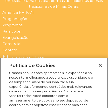
emissora é uma das plataformas de radiodifusão mais
tradicionais de Minas Gerais.
América FM 107,1
Programação
Programas
Para você
Evangelização
Comercial
Contato
Newsletter
Submit
Política de Cookies
Email
Usamos cookies para aprimorar a sua experiência no
I
F
Y
S
nosso site, melhorando a segurança, a usabilidade e o
n
a
o
p
desempenho, além de personalizar a sua
s
c
u
o
experiência, oferecendo conteúdos mais relevantes,
t
e
t
t
de acordo com suas preferências. Ao clicar em
a
b
u
i
"Aceitar todos" você concorda com o
(31) 3469-2500
g
o
b
f
armazenamento de cookies no seu dispositivo, de
Rua Campo Verde, 103 -
r
o
e
y
acordo com os objetivos especificados para cada