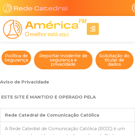
Ir
para
o
A
conteúdo
l
i
g
n
-
Política de
Reportar incidente de
Solicitação do
Segurança
segurança e
titular de
r
privacidade
dados
i
g
h
Aviso de Privacidade
t
ESTE SITE É MANTIDO E OPERADO PELA
Rede Catedral de Comunicação Católica
A Rede Catedral de Comunicação Católica (RCCC) é um