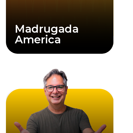
Madrugada
America
Saiba mais
Gerais.
manhãs de milhares de ouvintes em Minas
com a verdade, sendo a companhia ideal para as
leveza, sensibilidade e grande compromisso
conduz entrevistas, notícias e reflexões com
Rádio América BH 107,1 FM, Paulo Roberto
À frente do programa
Manhã América
, na