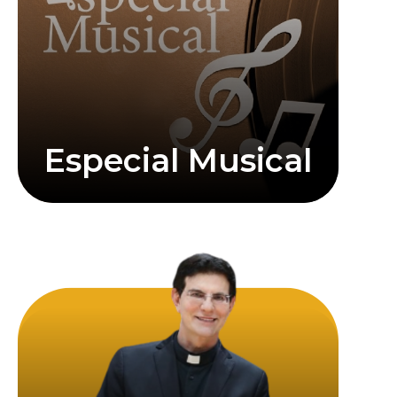
Especial Musical
Saiba mais
rádio e TV
cantor, compositor, escritor e apresentador de
Senhora de Guadalupe, em Curitiba. É também
sacerdotais como pároco do Santuário de Nossa
católico brasileiro. Exerce suas funções