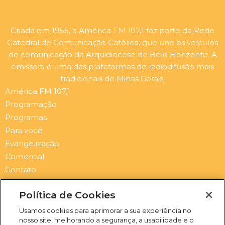
Criada em 1955, a América FM 107,1 faz parte da Rede
Catedral de Comunicação Católica, que une os veículos
de comunicação da Arquidiocese de Belo Horizonte. A
emissora é uma das plataformas de radiodifusão mais
tradicionais de Minas Gerais.
América FM 107,1
Programação
Programas
Para você
Evangelização
Comercial
Contato
Newsletter
Política de Cookies
Submit
Email
Usamos cookies para aprimorar a sua experiência no
nosso site, melhorando a segurança, a usabilidade e o
I
F
Y
S