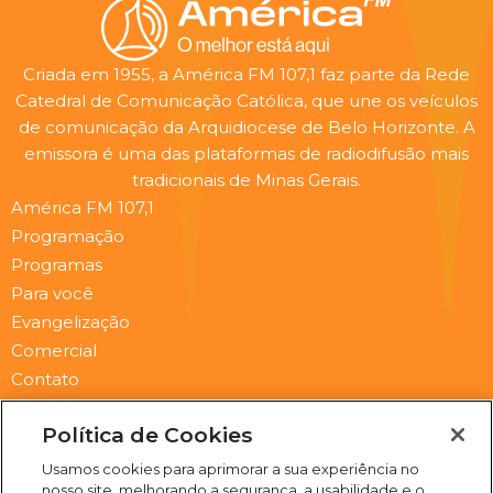
Criada em 1955, a América FM 107,1 faz parte da Rede
Catedral de Comunicação Católica, que une os veículos
de comunicação da Arquidiocese de Belo Horizonte. A
emissora é uma das plataformas de radiodifusão mais
tradicionais de Minas Gerais.
América FM 107,1
Programação
Programas
Para você
Evangelização
Comercial
Contato
Newsletter
Política de Cookies
Submit
Email
Usamos cookies para aprimorar a sua experiência no
nosso site, melhorando a segurança, a usabilidade e o