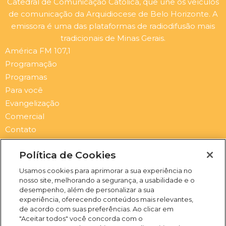
Catedral de Comunicação Católica, que une os veículos
de comunicação da Arquidiocese de Belo Horizonte. A
emissora é uma das plataformas de radiodifusão mais
tradicionais de Minas Gerais.
América FM 107,1
Programação
Programas
Para você
Evangelização
Comercial
Contato
Newsletter
Política de Cookies
Submit
Email
Usamos cookies para aprimorar a sua experiência no
nosso site, melhorando a segurança, a usabilidade e o
I
F
Y
S
desempenho, além de personalizar a sua
n
a
o
p
experiência, oferecendo conteúdos mais relevantes,
s
c
u
o
de acordo com suas preferências. Ao clicar em
t
e
t
t
"Aceitar todos" você concorda com o
a
b
u
i