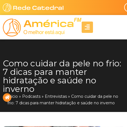
Ir
para
o
A
conteúdo
l
i
g
n
-
r
Como cuidar da pele no frio:
i
g
7 dicas para manter
h
hidratação e saúde no
t
inverno
Início
»
Podcasts
»
Entrevistas
»
Como cuidar da pele no
frio: 7 dicas para manter hidratação e saúde no inverno