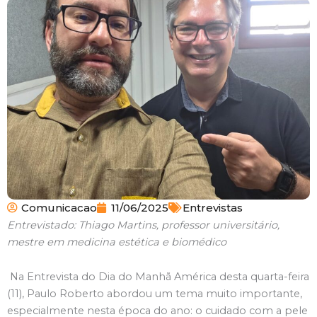
Comunicacao
11/06/2025
Entrevistas
Entrevistado: Thiago Martins, professor universitário,
mestre em medicina estética e biomédico
Na Entrevista do Dia do Manhã América desta quarta-feira
(11), Paulo Roberto abordou um tema muito importante,
especialmente nesta época do ano: o cuidado com a pele