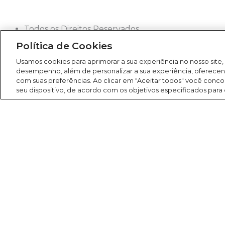
Todos os Direitos Reservados
2026
Política de Cookies
Rádio América
Usamos cookies para aprimorar a sua experiência no nosso site,
desempenho, além de personalizar a sua experiência, oferece
com suas preferências. Ao clicar em "Aceitar todos" você co
seu dispositivo, de acordo com os objetivos especificados para
Search
Buscar
América FM 107,1
Programação