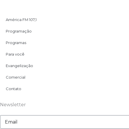
América FM 107,1
Programação
Programas
Para você
Evangelização
Comercial
Contato
Newsletter
Email