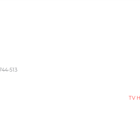
744-513
TV H