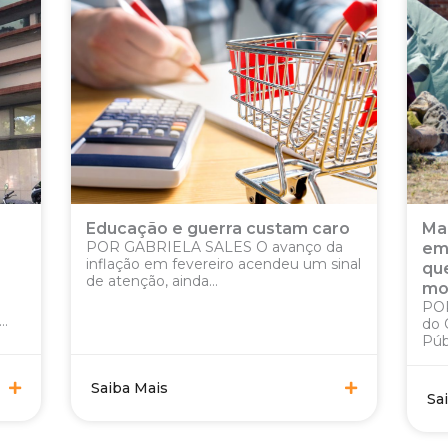
am caro
Mais de 365 mil pessoas vivem
nço da
em situação de rua no Brasil: o
u um sinal
que revela o debate sobre
moradia e políticas públicas?
POR FÁBIO SANTOS Segundo dados
do Observatório Brasileiro de Políticas
Públicas com a População em...
Saiba Mais