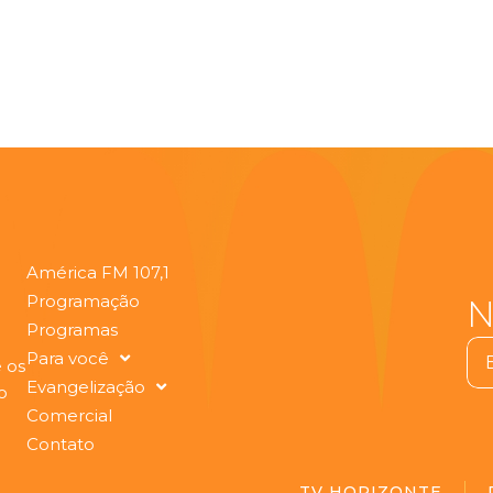
América FM 107,1
Programação
N
Programas
Ema
Para você
 os
Evangelização
o
Comercial
Contato
TV HORIZONTE