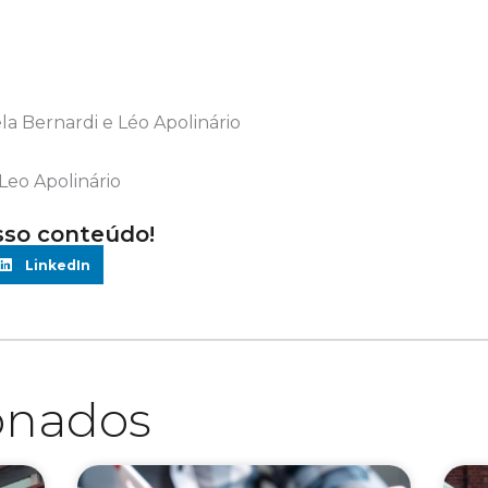
la Bernardi e Léo Apolinário
Leo Apolinário
sso conteúdo!
LinkedIn
ionados