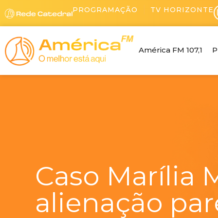
Ir
PROGRAMAÇÃO
TV HORIZONTE
para
o
conteúdo
América FM 107,1
P
Caso Marília 
alienação par