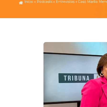
Início
»
Podcasts
»
Entrevistas
»
Caso Marília Men