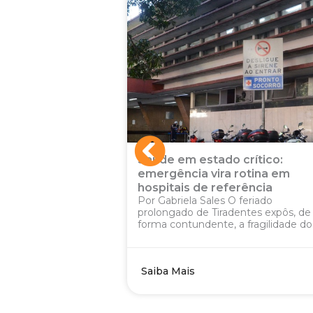
tado crítico:
Educação e guerra cust
POR GABRIELA SALES O ava
vira rotina em
inflação em fevereiro acende
e referência
de atenção, ainda...
ales O feriado
 Tiradentes expôs, de
nte, a fragilidade do...
Saiba Mais