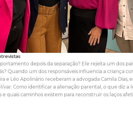
trevistas
ortamento depois da separação? Ele rejeita um dos pais
rás? Quando um dos responsáveis influencia a criança c
ira e Léo Apolinário receberam a advogada Camila Dias, es
lívar. Como identificar a alienação parental, o que diz a le
s e quais caminhos existem para reconstruir os laços afet