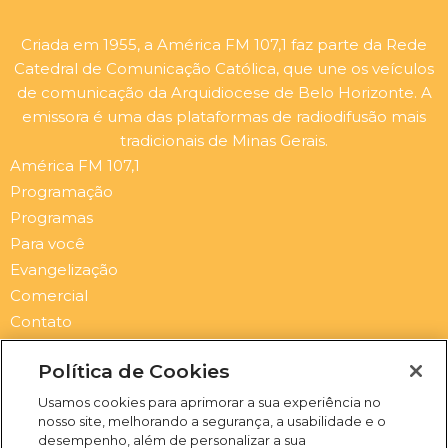
Criada em 1955, a América FM 107,1 faz parte da Rede
Catedral de Comunicação Católica, que une os veículos
de comunicação da Arquidiocese de Belo Horizonte. A
emissora é uma das plataformas de radiodifusão mais
tradicionais de Minas Gerais.
América FM 107,1
Programação
Programas
Para você
Evangelização
Comercial
Contato
Newsletter
Política de Cookies
Submit
Email
Usamos cookies para aprimorar a sua experiência no
nosso site, melhorando a segurança, a usabilidade e o
I
F
Y
S
desempenho, além de personalizar a sua