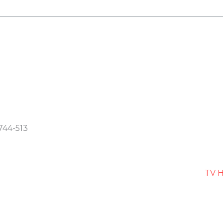
744-513
TV H