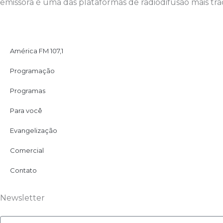
emissora é uma das plataformas de radiodifusão mais trad
América FM 107,1
Programação
Programas
Para você
Evangelização
Comercial
Contato
Newsletter
Email