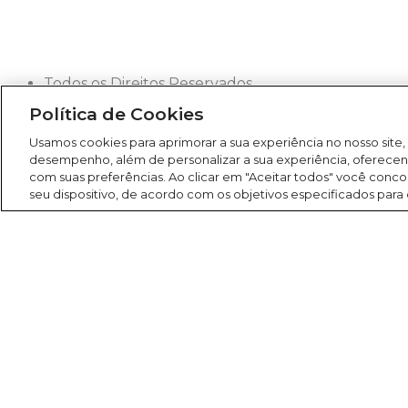
Todos os Direitos Reservados
2026
Política de Cookies
Rádio América
Usamos cookies para aprimorar a sua experiência no nosso site,
desempenho, além de personalizar a sua experiência, oferece
com suas preferências. Ao clicar em "Aceitar todos" você co
seu dispositivo, de acordo com os objetivos especificados para
Search
Buscar
América FM 107,1