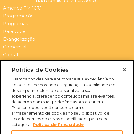
tradicionais de Minas Gerais.
América FM 107,1
Programação
Programas
Para você
Evangelização
Comercial
Contato
Newsletter
Política de Cookies
Submit
Email
Usamos cookies para aprimorar a sua experiência no
nosso site, melhorando a segurança, a usabilidade e o
I
F
Y
S
desempenho, além de personalizar a sua
n
a
o
p
experiência, oferecendo conteúdos mais relevantes,
s
c
u
o
de acordo com suas preferências. Ao clicar em
t
e
t
t
"Aceitar todos" você concorda com o
a
b
u
i
(31) 3469-2500
armazenamento de cookies no seu dispositivo, de
g
o
b
f
acordo com os objetivos especificados para cada
Rua Campo Verde, 103 -
r
o
e
y
categoria.
Política de Privacidade
Juliana, Belo Horizonte -
a
k