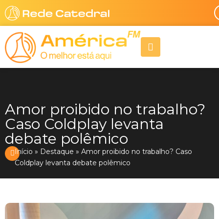
Ir
para
o
A
conteúdo
l
i
g
n
-
r
Amor proibido no trabalho?
i
g
Caso Coldplay levanta
h
debate polêmico
t
Início
»
Destaque
»
Amor proibido no trabalho? Caso
Coldplay levanta debate polêmico