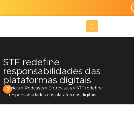
Ir
para
o
A
conteúdo
l
i
g
n
-
r
STF redefine
i
responsabilidades das
g
h
plataformas digitais
t
Início
»
Podcasts
»
Entrevistas
»
STF redefine
responsabilidades das plataformas digitais