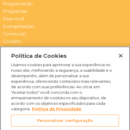
Programação
Programas
Para você
Evangelização
Comercial
Contato
Newsletter
Política de Cookies
Submit
Email
Usamos cookies para aprimorar a sua experiência no
nosso site, melhorando a segurança, a usabilidade e o
I
F
Y
S
desempenho, além de personalizar a sua
n
a
o
p
experiência, oferecendo conteúdos mais relevantes,
s
c
u
o
de acordo com suas preferências. Ao clicar em
t
e
t
t
"Aceitar todos" você concorda com o
a
b
u
i
(31) 3469-2500
armazenamento de cookies no seu dispositivo, de
g
o
b
f
acordo com os objetivos especificados para cada
Rua Campo Verde, 103 -
r
o
e
y
categoria.
Política de Privacidade
Juliana, Belo Horizonte -
a
k
m
-
MG, 31744-513
Personalizar configuração
f