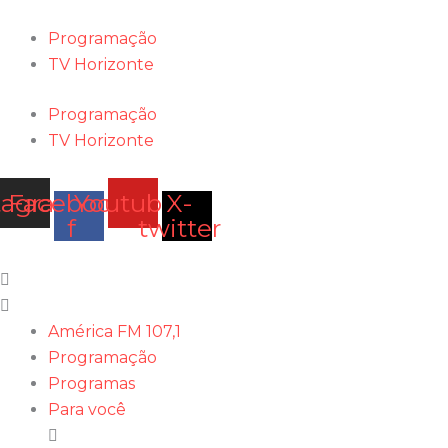
Ir
para
Programação
o
TV Horizonte
conteúdo
Programação
TV Horizonte
tagram
Facebook-
Youtube
X-
f
twitter
América FM 107,1
Programação
Programas
Para você