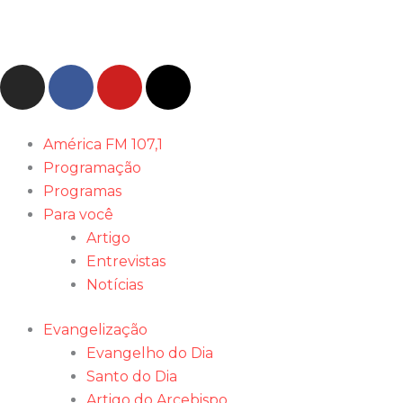
Ir
para
o
I
F
Y
X
conteúdo
n
a
o
-
s
c
u
t
t
e
t
w
América FM 107,1
a
b
u
i
Programação
g
o
b
t
Programas
r
o
e
t
Para você
a
k
e
Artigo
m
-
r
Entrevistas
f
Notícias
Evangelização
Evangelho do Dia
Santo do Dia
Artigo do Arcebispo