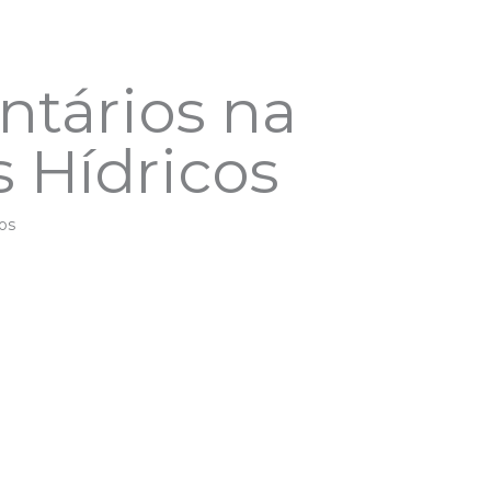
ntários na
s Hídricos
os