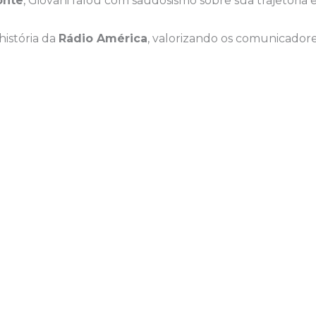
onte
, Giovani falou com saudosismo sobre sua trajetória 
história da
Rádio América
, valorizando os comunicador