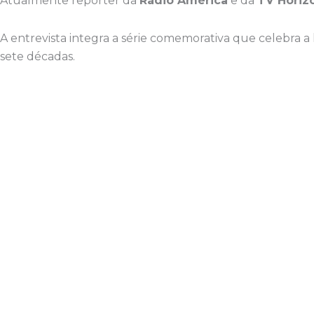
Atualmente repórter da
Rádio América
e da
TV Horiz
A entrevista integra a série comemorativa que celebra a 
sete décadas.