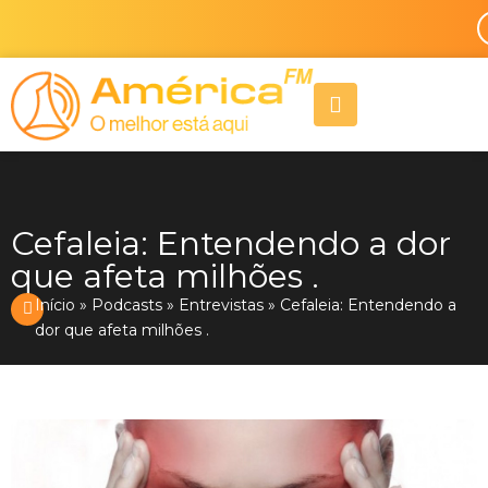
Ir
para
o
A
conteúdo
l
i
g
n
-
r
Cefaleia: Entendendo a dor
i
g
que afeta milhões .
h
Início
»
Podcasts
»
Entrevistas
»
Cefaleia: Entendendo a
t
dor que afeta milhões .