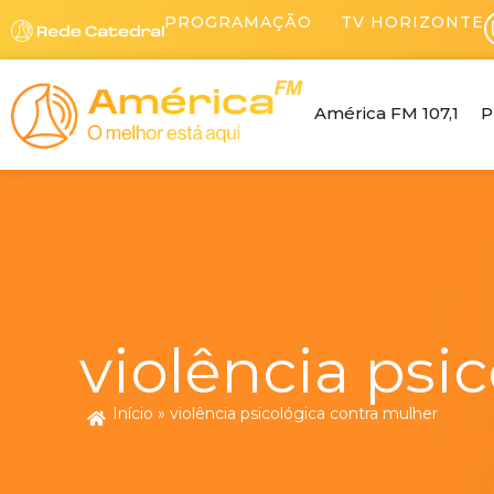
Ir
PROGRAMAÇÃO
TV HORIZONTE
para
o
conteúdo
América FM 107,1
P
violência psi
Início
»
violência psicológica contra mulher