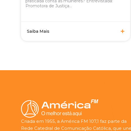
praticada conta as mulheres? Entrevistada:
Promotora de Justiça...
Saiba Mais
Criada em 1955, a América FM 107,1 faz parte da
Rede Catedral de Comunicação Católica, que une