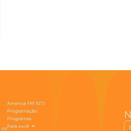
América FM 107,1
Programação
N
Programas
Ema
Para você
 os