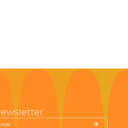
ewsletter
Submit
il