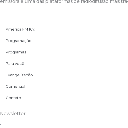
emissora é uma das plataformas de radiodifusão mais trad
América FM 107,1
Programação
Programas
Para você
Evangelização
Comercial
Contato
Newsletter
Email