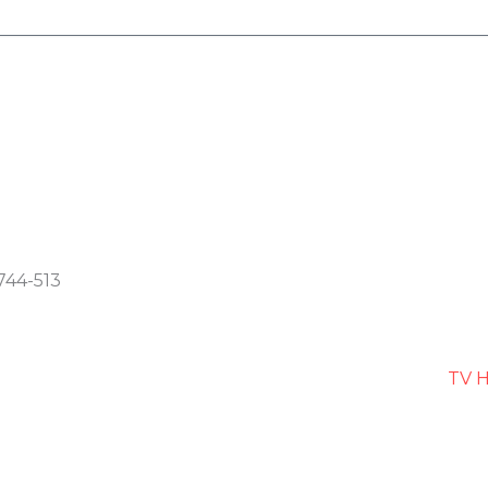
744-513
TV H