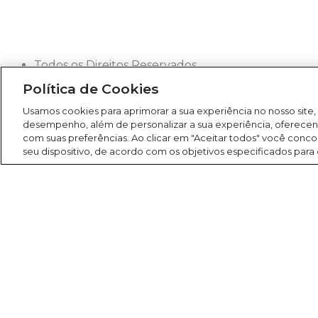
Todos os Direitos Reservados
2026
Política de Cookies
Rádio América
Usamos cookies para aprimorar a sua experiência no nosso site,
desempenho, além de personalizar a sua experiência, oferece
com suas preferências. Ao clicar em "Aceitar todos" você co
seu dispositivo, de acordo com os objetivos especificados para
Search
Buscar
América FM 107,1