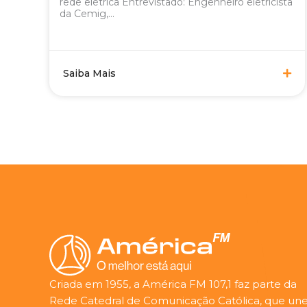
rede elétrica Entrevistado: Engenheiro eletricista
da Cemig,...
Saiba Mais
Criada em 1955, a América FM 107,1 faz parte da
Rede Catedral de Comunicação Católica, que une