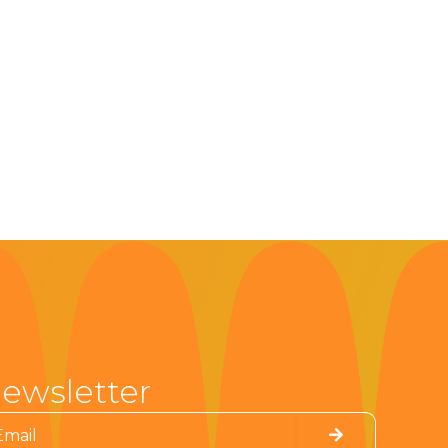
ewsletter
Submit
il