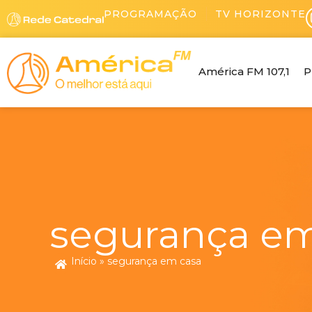
Ir
PROGRAMAÇÃO
TV HORIZONTE
para
o
conteúdo
América FM 107,1
P
segurança em
Início
»
segurança em casa