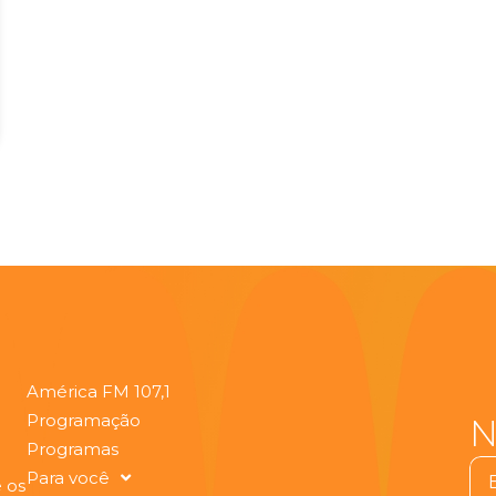
América FM 107,1
Programação
N
Programas
Ema
Para você
 os