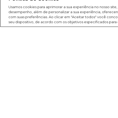
Rádio América
Usamos cookies para aprimorar a sua experiência no nosso site,
desempenho, além de personalizar a sua experiência, oferece
com suas preferências. Ao clicar em "Aceitar todos" você co
seu dispositivo, de acordo com os objetivos especificados para
Search
Buscar
América FM 107,1
Programação
Programas
Para você
Evangelização