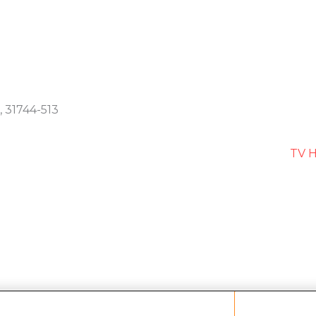
, 31744-513
TV H