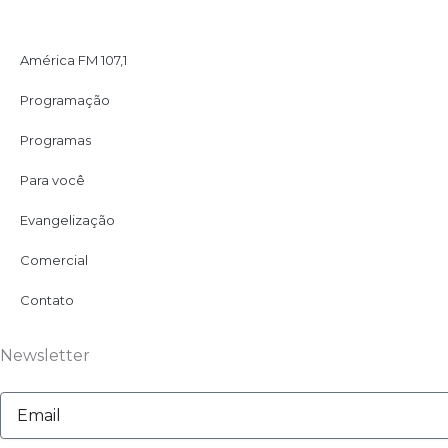
América FM 107,1
Programação
Programas
Para você
Evangelização
Comercial
Contato
Newsletter
Email