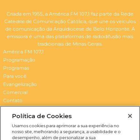
Criada em 1955, a América FM 107,1 faz parte da Rede
Catedral de Comunicação Católica, que une os veículos
de comunicação da Arquidiocese de Belo Horizonte. A
emissora é uma das plataformas de radiodifusão mais
tradicionais de Minas Gerais.
América FM 107,1
Programação
Programas
Para você
Evangelização
Comercial
Contato
Newsletter
Política de Cookies
Submit
Email
Usamos cookies para aprimorar a sua experiência no
nosso site, melhorando a segurança, a usabilidade e o
I
F
Y
S
desempenho, além de personalizar a sua