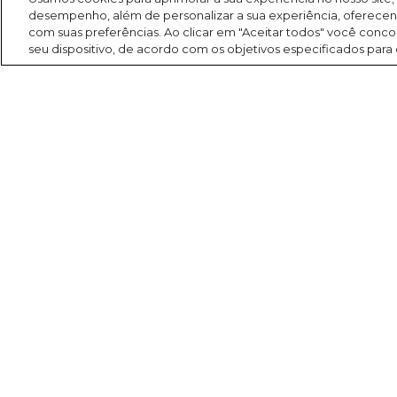
desempenho, além de personalizar a sua experiência, oferece
com suas preferências. Ao clicar em "Aceitar todos" você co
seu dispositivo, de acordo com os objetivos especificados para
Search
Buscar
América FM 107,1
Programação
Programas
Para você
Evangelização
Comercial
Contato