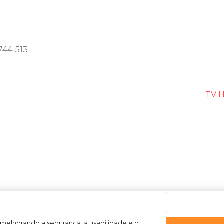
744-513
TV H
 melhorando a segurança, a usabilidade e o