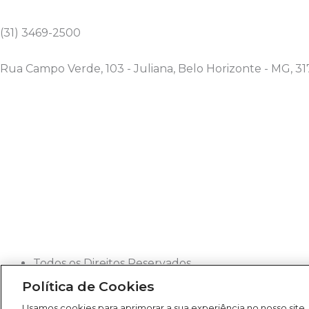
a
b
u
i
g
o
b
f
(31) 3469-2500
r
o
e
y
a
k
Rua Campo Verde, 103 - Juliana, Belo Horizonte - MG, 31
m
-
f
Todos os Direitos Reservados
2026
Política de Cookies
Rádio América
Usamos cookies para aprimorar a sua experiência no nosso site,