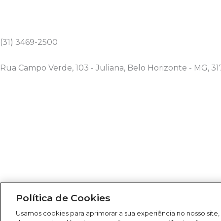
s
c
u
o
t
e
t
t
a
b
u
i
g
o
b
f
(31) 3469-2500
r
o
e
y
a
k
Rua Campo Verde, 103 - Juliana, Belo Horizonte - MG, 31
m
-
f
Todos os Direitos Reservados
Política de Cookies
2026
Usamos cookies para aprimorar a sua experiência no nosso site,
Rádio América