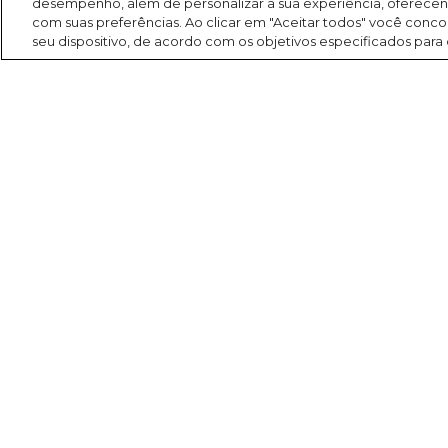
desempenho, além de personalizar a sua experiência, oferece
com suas preferências. Ao clicar em "Aceitar todos" você co
seu dispositivo, de acordo com os objetivos especificados para
Search
Buscar
América FM 107,1
Programação
Programas
Para você
Evangelização
Comercial