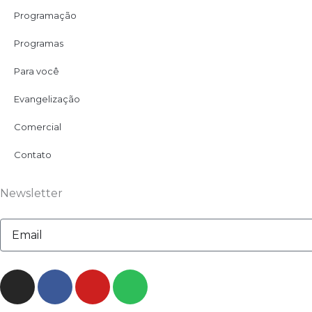
Programação
Programas
Para você
Evangelização
Comercial
Contato
Newsletter
Email
I
F
Y
S
n
a
o
p