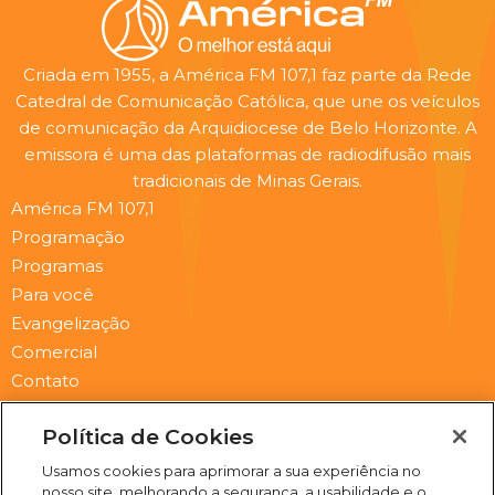
Criada em 1955, a América FM 107,1 faz parte da Rede
Catedral de Comunicação Católica, que une os veículos
de comunicação da Arquidiocese de Belo Horizonte. A
emissora é uma das plataformas de radiodifusão mais
tradicionais de Minas Gerais.
América FM 107,1
Programação
Programas
Para você
Evangelização
Comercial
Contato
Newsletter
Política de Cookies
Submit
Email
Usamos cookies para aprimorar a sua experiência no
nosso site, melhorando a segurança, a usabilidade e o