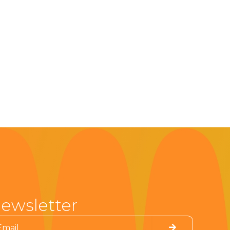
ewsletter
Submit
il