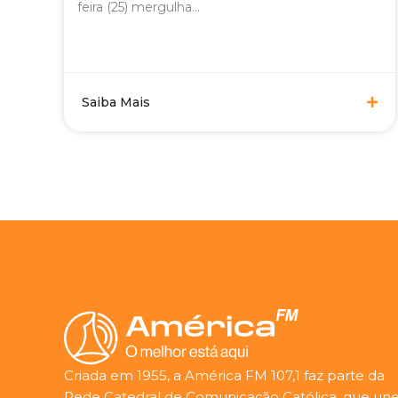
feira (25) mergulha...
Saiba Mais
Criada em 1955, a América FM 107,1 faz parte da
Rede Catedral de Comunicação Católica, que une