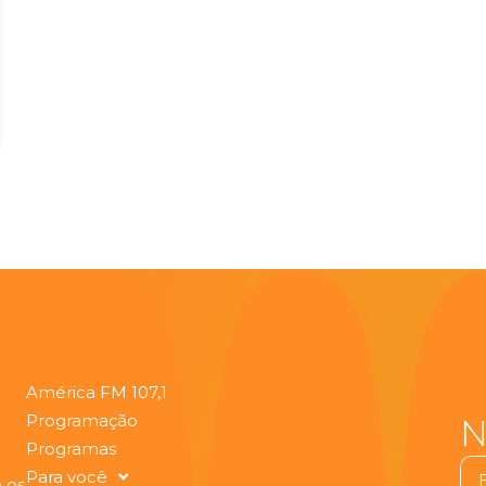
América FM 107,1
Programação
N
Programas
Ema
Para você
 os