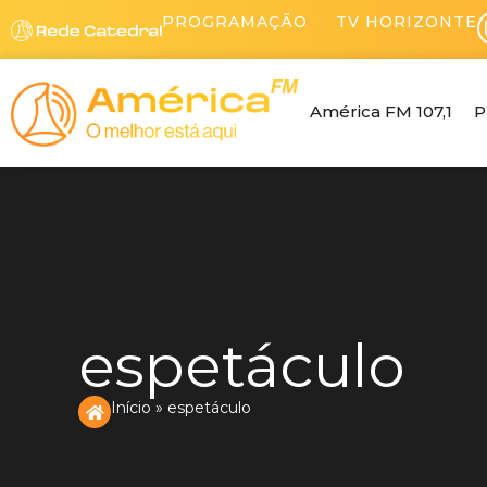
Ir
PROGRAMAÇÃO
TV HORIZONTE
para
o
conteúdo
América FM 107,1
P
espetáculo
Início
»
espetáculo