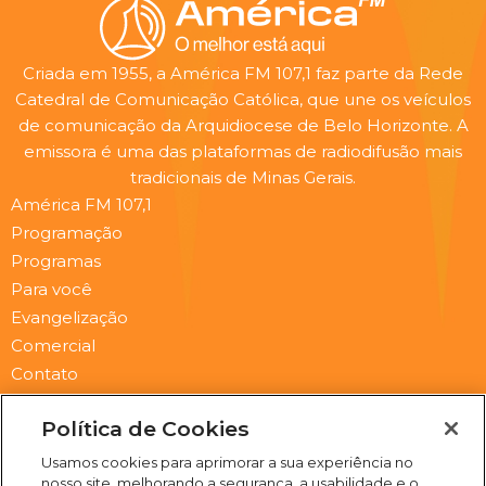
Criada em 1955, a América FM 107,1 faz parte da Rede
Catedral de Comunicação Católica, que une os veículos
de comunicação da Arquidiocese de Belo Horizonte. A
emissora é uma das plataformas de radiodifusão mais
tradicionais de Minas Gerais.
América FM 107,1
Programação
Programas
Para você
Evangelização
Comercial
Contato
Newsletter
Política de Cookies
Submit
Email
Usamos cookies para aprimorar a sua experiência no
nosso site, melhorando a segurança, a usabilidade e o