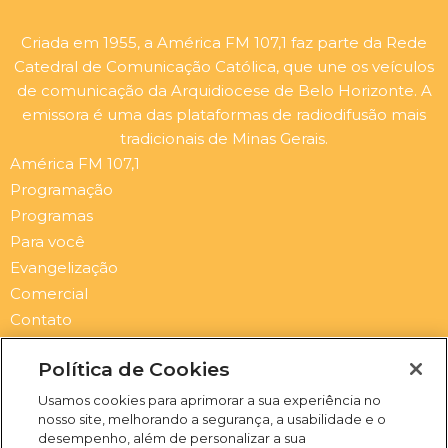
Criada em 1955, a América FM 107,1 faz parte da Rede
Catedral de Comunicação Católica, que une os veículos
de comunicação da Arquidiocese de Belo Horizonte. A
emissora é uma das plataformas de radiodifusão mais
tradicionais de Minas Gerais.
América FM 107,1
Programação
Programas
Para você
Evangelização
Comercial
Contato
Newsletter
Política de Cookies
Submit
Email
Usamos cookies para aprimorar a sua experiência no
nosso site, melhorando a segurança, a usabilidade e o
I
F
Y
S
desempenho, além de personalizar a sua