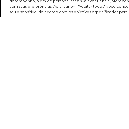
desempenho, além de personalizar a sua experiência, oferece
com suas preferências. Ao clicar em "Aceitar todos" você co
seu dispositivo, de acordo com os objetivos especificados para
Search
Buscar
América FM 107,1
Programação
Programas
Para você
Evangelização
Comercial