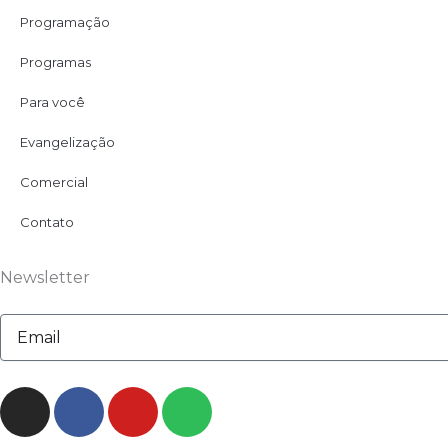
Programação
Programas
Para você
Evangelização
Comercial
Contato
Newsletter
Email
I
F
Y
S
n
a
o
p