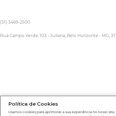
s
c
u
o
t
e
t
t
a
b
u
i
g
o
b
f
(31) 3469-2500
r
o
e
y
a
k
Rua Campo Verde, 103 - Juliana, Belo Horizonte - MG, 31
m
-
f
Todos os Direitos Reservados
Política de Cookies
2026
Usamos cookies para aprimorar a sua experiência no nosso site,
Rádio América