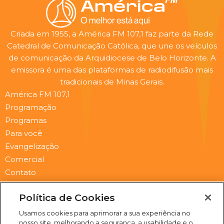
Criada em 1955, a América FM 107,1 faz parte da Rede
Catedral de Comunicação Católica, que une os veículos
de comunicação da Arquidiocese de Belo Horizonte. A
emissora é uma das plataformas de radiodifusão mais
tradicionais de Minas Gerais.
América FM 107,1
Programação
Programas
Para você
Evangelização
Comercial
Contato
Newsletter
Política de Cookies
Submit
Email
Usamos cookies para aprimorar a sua experiência no
nosso site, melhorando a segurança, a usabilidade e o