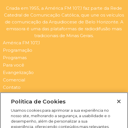
Criada em 1955, a América FM 107,1 faz parte da Rede
Catedral de Comunicação Católica, que une os veículos
de comunicação da Arquidiocese de Belo Horizonte. A
emissora é uma das plataformas de radiodifusão mais
tradicionais de Minas Gerais.
América FM 107,1
Programação
Programas
Para você
Evangelização
Comercial
Contato
Newsletter
Política de Cookies
Submit
Email
Usamos cookies para aprimorar a sua experiência no
nosso site, melhorando a segurança, a usabilidade e o
I
F
Y
S
desempenho, além de personalizar a sua
n
a
o
p
experiência, oferecendo conteúdos mais relevantes,