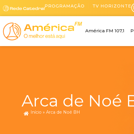
Ir
PROGRAMAÇÃO
TV HORIZONTE
para
o
conteúdo
América FM 107,1
P
Arca de Noé 
Início
»
Arca de Noé BH