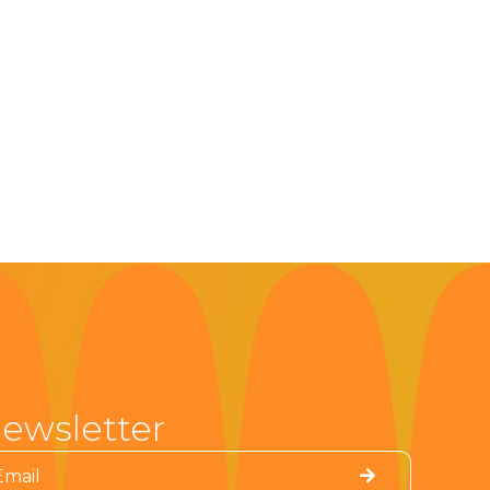
ewsletter
Submit
il