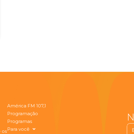
América FM 107,1
Programação
N
Programas
Ema
Para você
 os