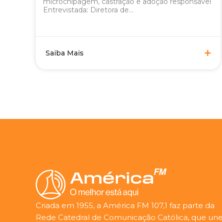
microchipagem, castração e adoção responsável
Entrevistada: Diretora de...
Saiba Mais
Criada em 1955, a América FM 107,1 faz parte da
Rede Catedral de Comunicação Católica, que une