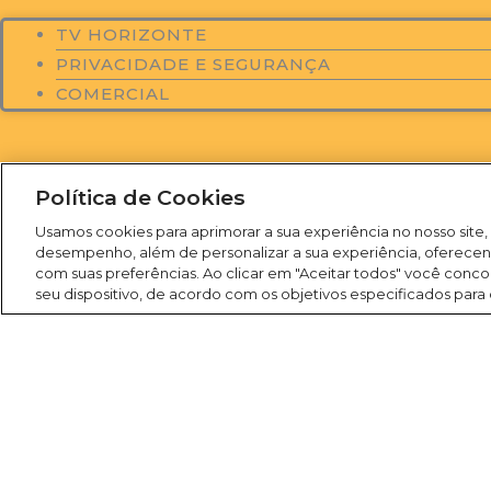
TV HORIZONTE
PRIVACIDADE E SEGURANÇA
COMERCIAL
Política de Cookies
Todos os Direitos Reservados
Usamos cookies para aprimorar a sua experiência no nosso site,
2026
desempenho, além de personalizar a sua experiência, oferece
Rádio América
com suas preferências. Ao clicar em "Aceitar todos" você co
seu dispositivo, de acordo com os objetivos especificados para
Search
Buscar
América FM 107,1